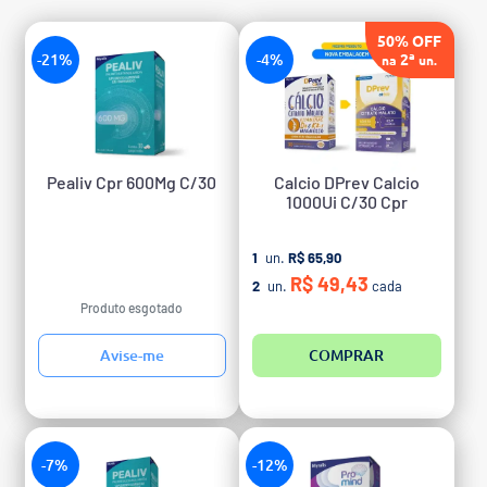
50% OFF
-21%
-4%
2ª
na
un.
Pealiv Cpr 600Mg C/30
Calcio DPrev Calcio
1000Ui C/30 Cpr
1
un.
R$ 65,90
R$ 49,43
2
un.
cada
Produto esgotado
Avise-me
COMPRAR
-7%
-12%