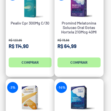
Pealiv Cpr 300Mg C/30
Promind Melatonina
Solucao Oral Gotas
Hortela 210Mcg 40Ml
R$ 123,65
R$ 73,56
R$ 114,90
R$ 64,99
COMPRAR
COMPRAR
-3%
-16%