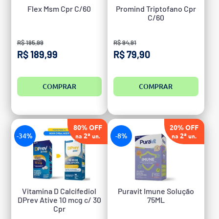
Flex Msm Cpr C/60
Promind Triptofano Cpr
C/60
R$ 195,99
R$ 94,91
R$ 189,99
R$ 79,90
COMPRAR
COMPRAR
80% OFF
20% OFF
-34%
2ª
-8%
2ª
na
un.
na
un.
Vitamina D Calcifediol
Puravit Imune Solução
DPrev Ative 10 mcg c/ 30
75ML
Cpr