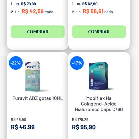
1
un.
R$ 70,99
1
un.
R$ 62,90
R$ 42,59
R$ 56,61
2
un.
cada
2
un.
cada
COMPRAR
COMPRAR
-22%
-47%
Puravit ADZ gotas 10ML
Mobiflex Ha
Colageno+Acido
Hialuronico Caps C/60
R$ 59,90
R$ 179,26
R$ 46,99
R$ 95,90