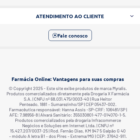
ATENDIMENTO AO CLIENTE
Fale conosco
Farmácia Online: Vantagens para suas compras
©️ Copyright 2025 - Este site exibe produtos de marca Myralis.
Produtos comercializados diretamente pela Drogaria X Farmácia
S.A. | CNPJ nº 68.031.475/0003-40 | Rua Heitor
Penteado, 1881 – Sumarezinho/SP | CEP 05437-002.
Farmacêutica responsável: Hanna Assis -SP-CRF: 106481/SP |
AFE: 7.98956-8 | Alvará Sanitário: 355030801-477-014070-1-5.
Produtos comercializados pela drogaria Infracommerce
Negócios e Soluções em Internet Ltda. | CNPJ nº
15.427.207/0037-25 | Rod. Fernão Dias, KM 947 5 Galpão G 40
– módulo A letra B1 – dos Pires – Extrema/MG | CEP: 37642-911.