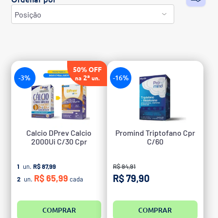
50% OFF
-3%
2ª
-16%
na
un.
Calcio DPrev Calcio
Promind Triptofano Cpr
2000Ui C/30 Cpr
C/60
1
un.
R$ 87,99
R$ 94,91
R$ 79,90
R$ 65,99
2
un.
cada
COMPRAR
COMPRAR