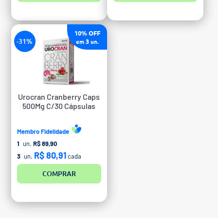
10% OFF
-31%
3
em
un.
Urocran Cranberry Caps
500Mg C/30 Cápsulas
Membro Fidelidade
1
un.
R$ 89,90
R$ 80,91
3
un.
cada
COMPRAR