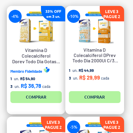
LEVE 3
33% OFF
-4%
-10%
PAGUE 2
3
em
un.
Vitamina D
Vitamina D
Colecalciferol DPrev
Colecalciferol
Todo Dia 2000Ui C/30
Dprev Todo Dia Gotas...
Caps
1
un.
R$ 44,99
Membro Fidelidade
R$ 29,99
3
un.
cada
1
un.
R$ 54,90
R$ 36,78
3
un.
cada
COMPRAR
COMPRAR
LEVE 3
LEVE 3
-5%
PAGUE 2
PAGUE 2