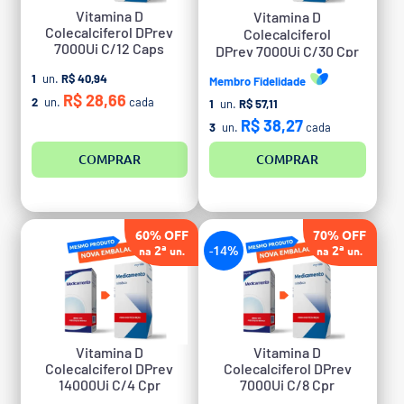
Vitamina D
Vitamina D
Colecalciferol DPrev
Colecalciferol
7000Ui C/12 Caps
DPrev 7000Ui C/30 Cpr
1
un.
R$ 40,94
Membro Fidelidade
R$ 28,66
2
un.
cada
1
un.
R$ 57,11
R$ 38,27
3
un.
cada
COMPRAR
COMPRAR
60% OFF
70% OFF
2ª
-14%
2ª
na
un.
na
un.
Vitamina D
Vitamina D
Colecalciferol DPrev
Colecalciferol DPrev
14000Ui C/4 Cpr
7000Ui C/8 Cpr