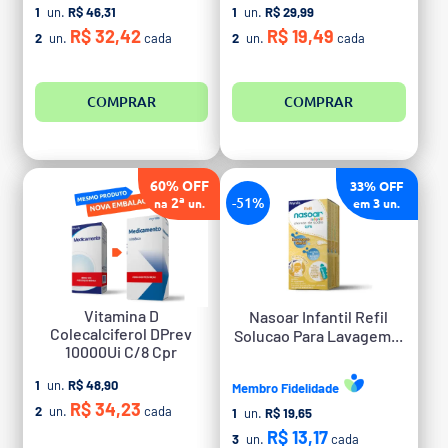
1
un.
R$ 46,31
1
un.
R$ 29,99
R$ 32,42
R$ 19,49
2
un.
cada
2
un.
cada
COMPRAR
COMPRAR
60% OFF
33% OFF
2ª
-51%
3
na
un.
em
un.
Vitamina D
Nasoar Infantil Refil
Colecalciferol DPrev
Solucao Para Lavagem...
10000Ui C/8 Cpr
1
un.
R$ 48,90
Membro Fidelidade
R$ 34,23
2
un.
cada
1
un.
R$ 19,65
R$ 13,17
3
un.
cada