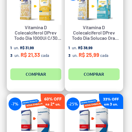
Vitamina D
Vitamina D
Colecalciferol DPrev
Colecalciferol DPrev
Todo Dia 1000Ui C/30
Todo Dia Solucao Oral
Caps
Gotas Frutas 400Ui 10Ml
1
un.
R$ 31,99
1
un.
R$ 38,99
R$ 21,33
R$ 25,99
3
un.
cada
3
un.
cada
COMPRAR
COMPRAR
60% OFF
33% OFF
-7%
2ª
-25%
3
na
un.
em
un.