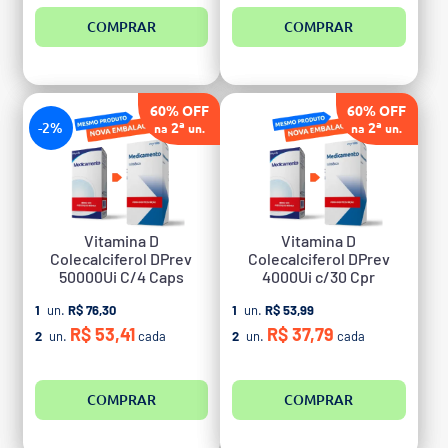
COMPRAR
COMPRAR
60% OFF
60% OFF
-2%
2ª
2ª
na
un.
na
un.
Vitamina D
Vitamina D
Colecalciferol DPrev
Colecalciferol DPrev
50000Ui C/4 Caps
4000Ui c/30 Cpr
1
un.
R$ 76,30
1
un.
R$ 53,99
R$ 53,41
R$ 37,79
2
un.
cada
2
un.
cada
COMPRAR
COMPRAR