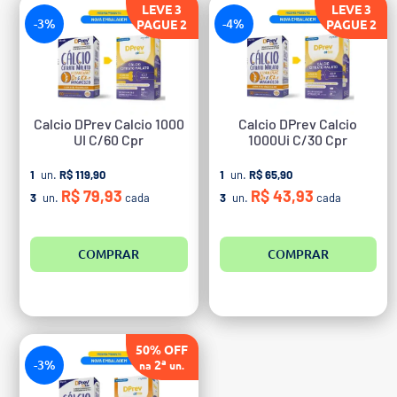
LEVE 3
LEVE 3
-3%
-4%
PAGUE 2
PAGUE 2
Calcio DPrev Calcio 1000
Calcio DPrev Calcio
UI C/60 Cpr
1000Ui C/30 Cpr
1
un.
R$ 119,90
1
un.
R$ 65,90
R$ 79,93
R$ 43,93
3
un.
cada
3
un.
cada
COMPRAR
COMPRAR
50% OFF
-3%
2ª
na
un.