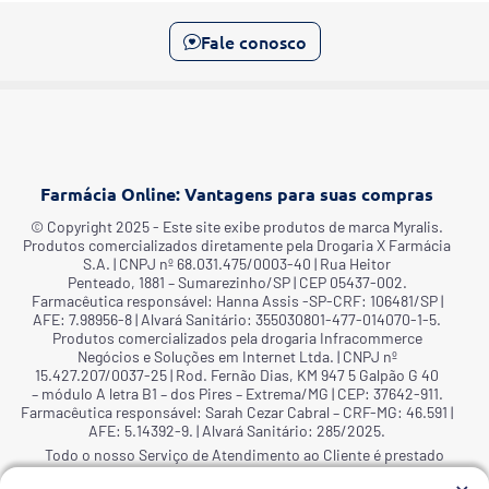
Fale conosco
Farmácia Online: Vantagens para suas compras
©️ Copyright 2025 - Este site exibe produtos de marca Myralis.
Produtos comercializados diretamente pela Drogaria X Farmácia
S.A. | CNPJ nº 68.031.475/0003-40 | Rua Heitor
Penteado, 1881 – Sumarezinho/SP | CEP 05437-002.
Farmacêutica responsável: Hanna Assis -SP-CRF: 106481/SP |
AFE: 7.98956-8 | Alvará Sanitário: 355030801-477-014070-1-5.
Produtos comercializados pela drogaria Infracommerce
Negócios e Soluções em Internet Ltda. | CNPJ nº
15.427.207/0037-25 | Rod. Fernão Dias, KM 947 5 Galpão G 40
– módulo A letra B1 – dos Pires – Extrema/MG | CEP: 37642-911.
Farmacêutica responsável: Sarah Cezar Cabral – CRF-MG: 46.591 |
AFE: 5.14392-9. | Alvará Sanitário: 285/2025.
Todo o nosso Serviço de Atendimento ao Cliente é prestado
pela Infracommerce e pela Drogaria X Farmácia S.A., o período