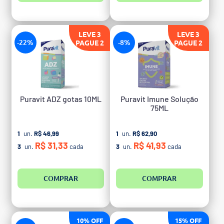
LEVE 3
LEVE 3
-22%
-8%
PAGUE 2
PAGUE 2
Puravit ADZ gotas 10ML
Puravit Imune Solução
75ML
1
un.
R$ 46,99
1
un.
R$ 62,90
R$ 31,33
R$ 41,93
3
un.
cada
3
un.
cada
COMPRAR
COMPRAR
10% OFF
15% OFF