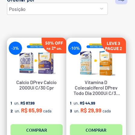
50% OFF
LEVE 3
-3%
2ª
-10%
PAGUE 2
na
un.
Calcio DPrev Calcio
Vitamina D
2000Ui C/30 Cpr
Colecalciferol DPrev
Todo Dia 2000Ui C/30
Caps
1
un.
R$ 87,99
1
un.
R$ 44,99
R$ 65,99
R$ 29,99
2
un.
cada
3
un.
cada
COMPRAR
COMPRAR