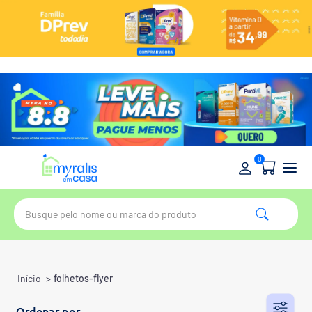
0
Início
>
folhetos-flyer
Ordenar por