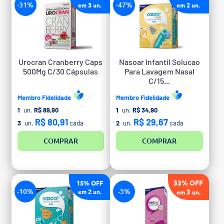
-31%
-47%
3
2
em
un.
em
un.
Urocran Cranberry Caps
Nasoar Infantil Solucao
500Mg C/30 Cápsulas
Para Lavagem Nasal
C/15...
Membro Fidelidade
Membro Fidelidade
1
un.
R$ 89,90
1
un.
R$ 34,90
R$ 80,91
R$ 29,67
3
un.
cada
2
un.
cada
COMPRAR
COMPRAR
33% OFF
15% OFF
-10%
-5%
3
2
em
un.
em
un.