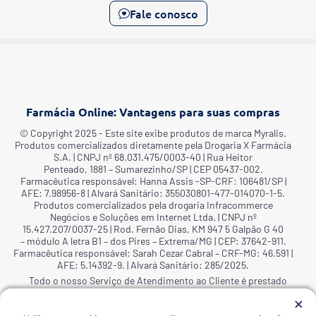
Fale conosco
Farmácia Online: Vantagens para suas compras
©️ Copyright 2025 - Este site exibe produtos de marca Myralis.
Produtos comercializados diretamente pela Drogaria X Farmácia
S.A. | CNPJ nº 68.031.475/0003-40 | Rua Heitor
Penteado, 1881 – Sumarezinho/SP | CEP 05437-002.
Farmacêutica responsável: Hanna Assis -SP-CRF: 106481/SP |
AFE: 7.98956-8 | Alvará Sanitário: 355030801-477-014070-1-5.
Produtos comercializados pela drogaria Infracommerce
Negócios e Soluções em Internet Ltda. | CNPJ nº
15.427.207/0037-25 | Rod. Fernão Dias, KM 947 5 Galpão G 40
– módulo A letra B1 – dos Pires – Extrema/MG | CEP: 37642-911.
Farmacêutica responsável: Sarah Cezar Cabral – CRF-MG: 46.591 |
AFE: 5.14392-9. | Alvará Sanitário: 285/2025.
Todo o nosso Serviço de Atendimento ao Cliente é prestado
pela Infracommerce e pela Drogaria X Farmácia S.A., o período
×
de atendimento é de