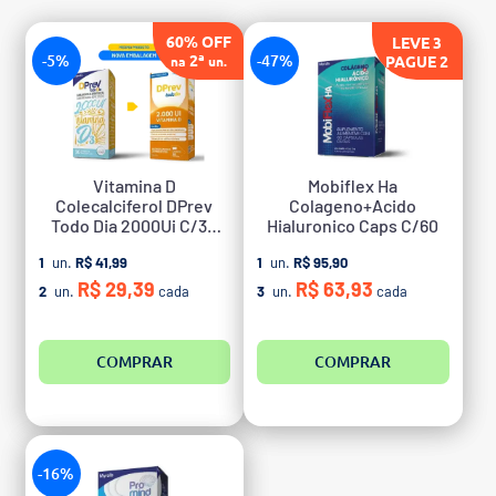
60% OFF
LEVE 3
-5%
2ª
-47%
PAGUE 2
na
un.
Vitamina D
Mobiflex Ha
Colecalciferol DPrev
Colageno+Acido
Todo Dia 2000Ui C/30
Hialuronico Caps C/60
Cpr
1
un.
R$ 41,99
1
un.
R$ 95,90
R$ 29,39
R$ 63,93
2
un.
cada
3
un.
cada
COMPRAR
COMPRAR
-16%