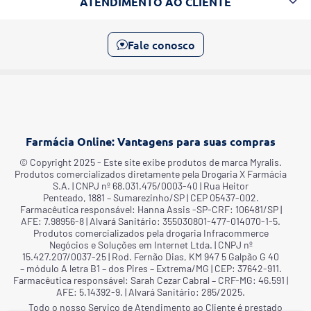
ATENDIMENTO AO CLIENTE
Fale conosco
Farmácia Online: Vantagens para suas compras
©️ Copyright 2025 - Este site exibe produtos de marca Myralis.
Produtos comercializados diretamente pela Drogaria X Farmácia
S.A. | CNPJ nº 68.031.475/0003-40 | Rua Heitor
Penteado, 1881 – Sumarezinho/SP | CEP 05437-002.
Farmacêutica responsável: Hanna Assis -SP-CRF: 106481/SP |
AFE: 7.98956-8 | Alvará Sanitário: 355030801-477-014070-1-5.
Produtos comercializados pela drogaria Infracommerce
Negócios e Soluções em Internet Ltda. | CNPJ nº
15.427.207/0037-25 | Rod. Fernão Dias, KM 947 5 Galpão G 40
– módulo A letra B1 – dos Pires – Extrema/MG | CEP: 37642-911.
Farmacêutica responsável: Sarah Cezar Cabral – CRF-MG: 46.591 |
AFE: 5.14392-9. | Alvará Sanitário: 285/2025.
Todo o nosso Serviço de Atendimento ao Cliente é prestado