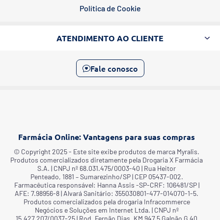
Política de Cookie
ATENDIMENTO AO CLIENTE
Fale conosco
Farmácia Online: Vantagens para suas compras
©️ Copyright 2025 - Este site exibe produtos de marca Myralis.
Produtos comercializados diretamente pela Drogaria X Farmácia
S.A. | CNPJ nº 68.031.475/0003-40 | Rua Heitor
Penteado, 1881 – Sumarezinho/SP | CEP 05437-002.
Farmacêutica responsável: Hanna Assis -SP-CRF: 106481/SP |
AFE: 7.98956-8 | Alvará Sanitário: 355030801-477-014070-1-5.
Produtos comercializados pela drogaria Infracommerce
Negócios e Soluções em Internet Ltda. | CNPJ nº
15.427.207/0037-25 | Rod. Fernão Dias, KM 947 5 Galpão G 40