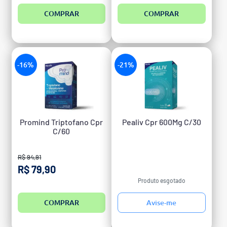
COMPRAR
COMPRAR
-16%
-21%
Promind Triptofano Cpr
Pealiv Cpr 600Mg C/30
C/60
R$ 94,91
R$ 79,90
Produto esgotado
COMPRAR
Avise-me