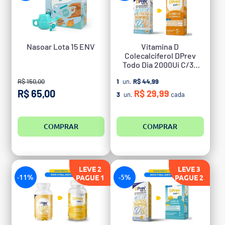
Nasoar Lota 15 ENV
Vitamina D
Colecalciferol DPrev
Todo Dia 2000Ui C/30
Caps
R$ 150,00
1
un.
R$ 44,99
R$ 65,00
R$ 29,99
3
un.
cada
COMPRAR
COMPRAR
LEVE 2
LEVE 3
-11%
-5%
PAGUE 1
PAGUE 2