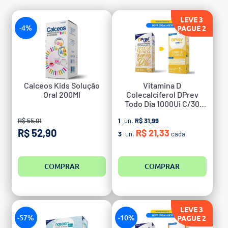
LEVE 3
-4%
PAGUE 2
Calceos Kids Solução
Vitamina D
Oral 200Ml
Colecalciferol DPrev
Todo Dia 1000Ui C/30
Caps
R$ 55,01
1
un.
R$ 31,99
R$ 52,90
R$ 21,33
3
un.
cada
COMPRAR
COMPRAR
LEVE 3
-57%
-10%
PAGUE 2