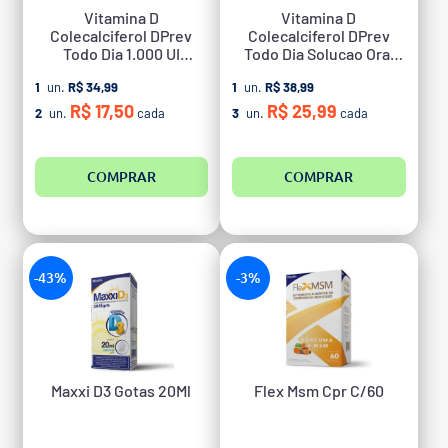
Vitamina D
Vitamina D
Colecalciferol DPrev
Colecalciferol DPrev
Todo Dia 1.000 UI
Todo Dia Solucao Oral
Abacaxi com 30 Gomas
Gotas Frutas 400Ui 10Ml
1
un.
R$ 34,99
1
un.
R$ 38,99
R$ 17,50
R$ 25,99
2
un.
cada
3
un.
cada
COMPRAR
COMPRAR
-43%
-3%
Maxxi D3 Gotas 20Ml
Flex Msm Cpr C/60