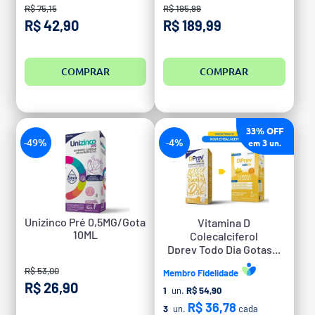
R$ 75,15
R$ 195,99
R$ 42,90
R$ 189,99
COMPRAR
COMPRAR
33% OFF
-49%
-4%
3
em
un.
Unizinco Pré 0,5MG/Gota
Vitamina D
10ML
Colecalciferol
Dprev Todo Dia Gotas...
R$ 53,00
Membro Fidelidade
R$ 26,90
1
un.
R$ 54,90
R$ 36,78
3
un.
cada